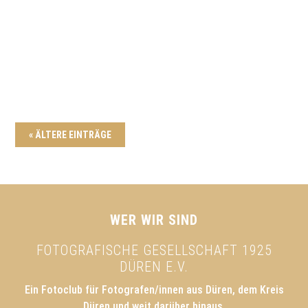
Bild oben: Thomas Römbke “Die Puppe” (DFM -
Annahme) 6 Fotografen der FGD errangen bei
DVF-Wettbewerben...
« ÄLTERE EINTRÄGE
WER WIR SIND
FOTOGRAFISCHE GESELLSCHAFT 1925
DÜREN E.V.
Ein Fotoclub für Fotografen/innen aus Düren, dem Kreis
Düren und weit darüber hinaus.