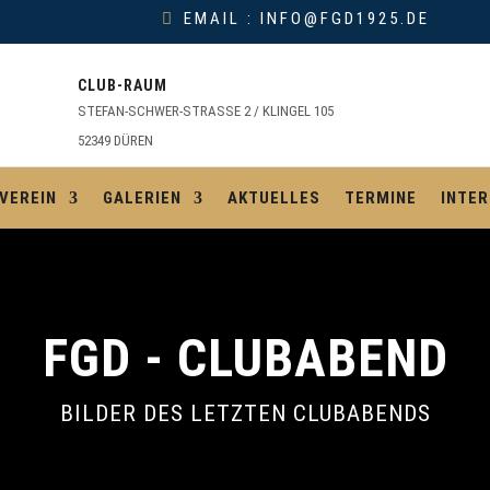
EMAIL : INFO@FGD1925.DE
CLUB-RAUM
STEFAN-SCHWER-STRASSE 2 / KLINGEL 105
52349 DÜREN
VEREIN
GALERIEN
AKTUELLES
TERMINE
INTER
FGD - CLUBABEND
BILDER DES LETZTEN CLUBABENDS