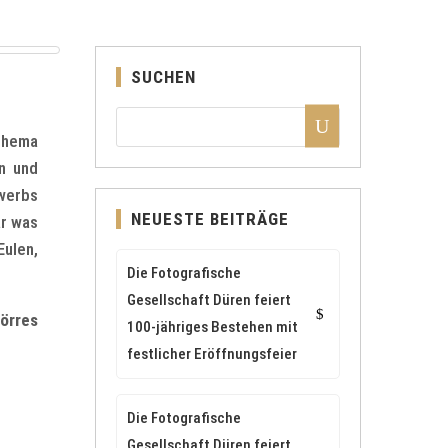
SUCHEN
Thema
n und
ewerbs
NEUESTE BEITRÄGE
ar was
Eulen,
Die Fotografische
Gesellschaft Düren feiert
Jörres
100-jähriges Bestehen mit
festlicher Eröffnungsfeier
Die Fotografische
Gesellschaft Düren feiert