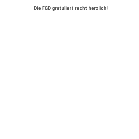
Die FGD gratuliert recht herzlich!
Ein Rückblick auf die Ausstellung„Malen mit Lich