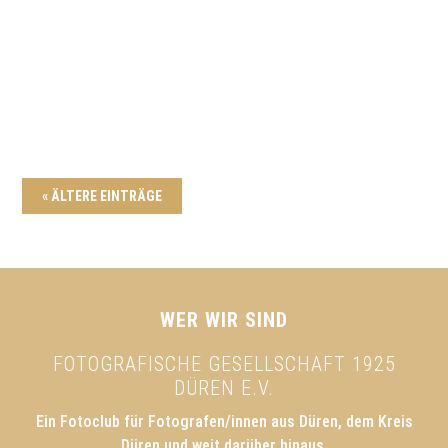
Bild oben: Thomas Römbke “Die Puppe” (DFM -
Annahme) 6 Fotografen der FGD errangen bei
DVF-Wettbewerben...
« ÄLTERE EINTRÄGE
WER WIR SIND
FOTOGRAFISCHE GESELLSCHAFT 1925
DÜREN E.V.
Ein Fotoclub für Fotografen/innen aus Düren, dem Kreis
Düren und weit darüber hinaus.